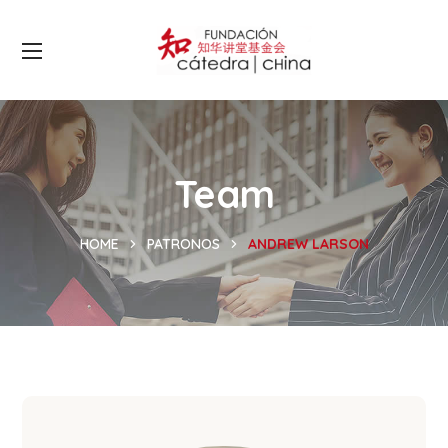
Team
HOME
PATRONOS
ANDREW LARSON