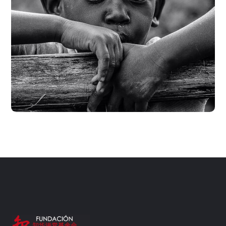
Rural Children
#CHARITY
#DONATION